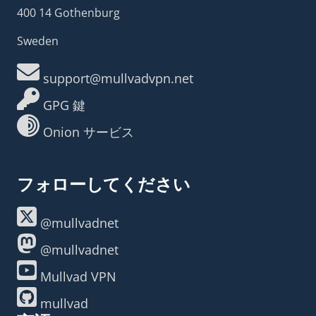
400 14 Gothenburg
Sweden
support@mullvadvpn.net
GPG 鍵
Onion サービス
フォローしてください
@mullvadnet
@mullvadnet
Mullvad VPN
mullvad