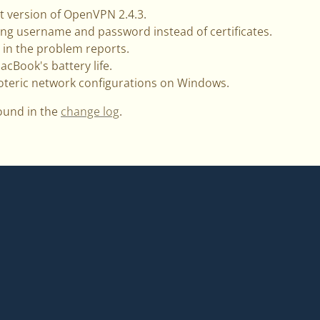
st version of OpenVPN 2.4.3.
sing username and password instead of certificates.
y in the problem reports.
MacBook's battery life.
oteric network configurations on Windows.
ound in the
change log
.