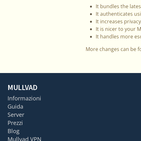
It bundles the late
It authenticates u
It increases privac
It is nicer to your 
It handles more es
More changes can be f
MULLVAD
Informazioni
Guida
Server
Prezzi
Blog
Mullvad VPN