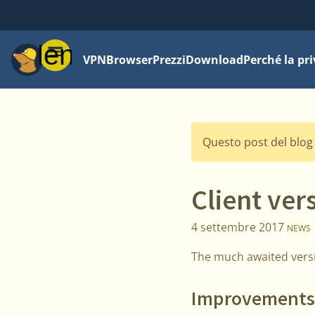
Menu
VPN
Browser
Prezzi
Download
Perché la pr
Questo post del blog 
Client ver
4 settembre 2017
NEWS
The much awaited versio
Improvements