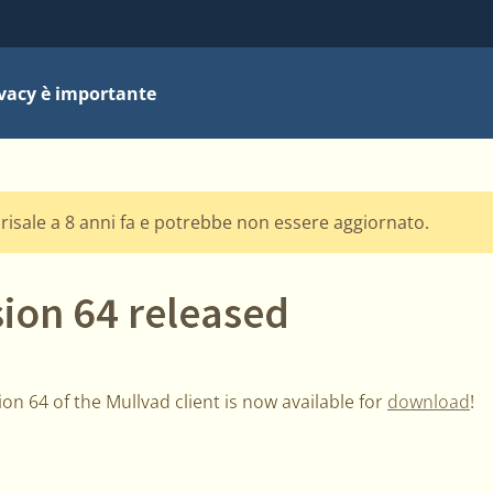
ivacy è importante
risale a 8 anni fa e potrebbe non essere aggiornato.
sion 64 released
n 64 of the Mullvad client is now available for
download
!