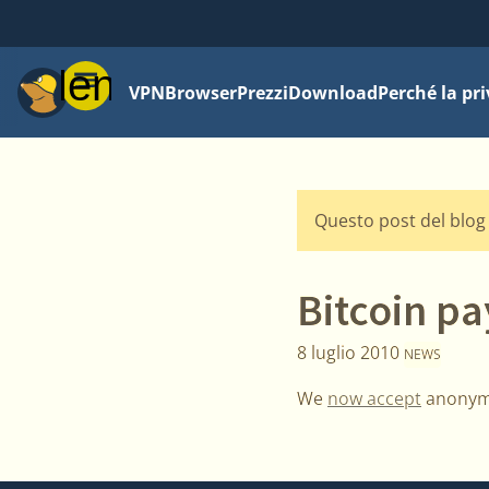
Menu
VPN
Browser
Prezzi
Download
Perché la pr
Questo post del blog 
Bitcoin p
8 luglio 2010
NEWS
We
now accept
anony