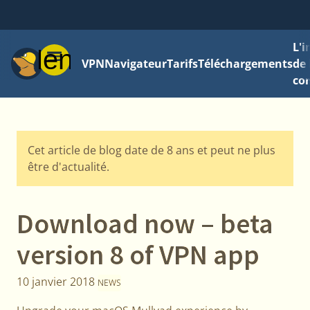
L'
Menu
VPN
Navigateur
Tarifs
Téléchargements
de 
con
Cet article de blog date de 8 ans et peut ne plus
être d'actualité.
Download now – beta
version 8 of VPN app
10 janvier 2018
NEWS