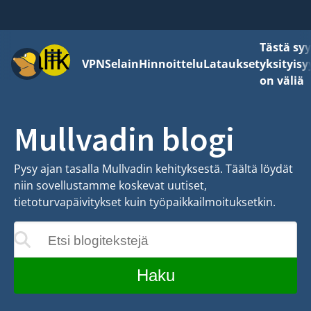
Tästä sy
Valikko
VPN
Selain
Hinnoittelu
Lataukset
yksityisy
on väliä
Mullvadin blogi
Pysy ajan tasalla Mullvadin kehityksestä. Täältä löydät
niin sovellustamme koskevat uutiset,
tietoturvapäivitykset kuin työpaikkailmoituksetkin.
Etsi blogitekstejä
yvät kirjoittaessasi
Haku