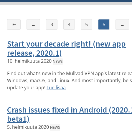
⇤
←
3
4
5
6
→
Start your decade right! (new app
release, 2020.1)
10. helmikuuta 2020
NEWS
Find out what’s new in the Mullvad VPN app’s latest rele
Windows, macOS, and Linux. And most importantly, be s
update your app!
Lue lisää
Crash issues fixed in Android (2020.
beta1)
5. helmikuuta 2020
NEWS