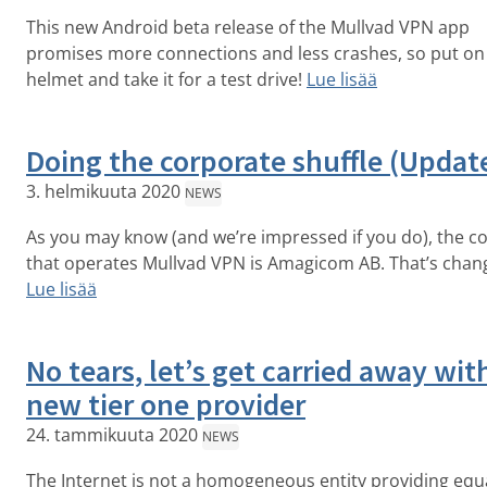
This new Android beta release of the Mullvad VPN app
promises more connections and less crashes, so put on
helmet and take it for a test drive!
Lue lisää
Doing the corporate shuffle (Updat
3. helmikuuta 2020
NEWS
As you may know (and we’re impressed if you do), the 
that operates Mullvad VPN is Amagicom AB. That’s chan
Lue lisää
No tears, let’s get carried away wit
new tier one provider
24. tammikuuta 2020
NEWS
The Internet is not a homogeneous entity providing equ