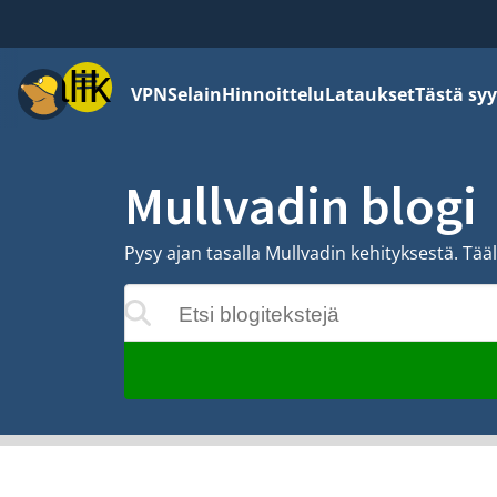
Valikko
VPN
Selain
Hinnoittelu
Lataukset
Tästä syy
Mullvadin blogi
Pysy ajan tasalla Mullvadin kehityksestä. Tää
Etsi blogitekstejä
t päivittyvät kirjoittaessasi