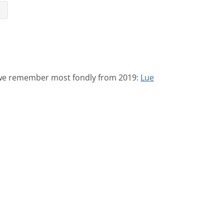
⇥
t we remember most fondly from 2019:
Lue