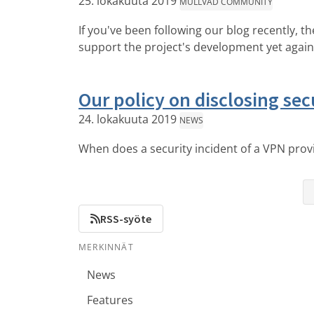
25. lokakuuta 2019
MULLVAD COMMUNITY
If you've been following our blog recently, 
support the project's development yet again
Our policy on disclosing sec
24. lokakuuta 2019
NEWS
When does a security incident of a VPN prov
RSS-syöte
MERKINNÄT
News
Features