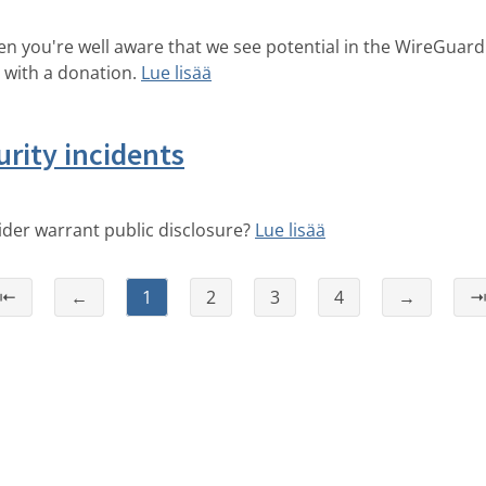
then you're well aware that we see potential in the WireGua
 with a donation.
Lue lisää
urity incidents
ider warrant public disclosure?
Lue lisää
⇤
←
1
2
3
4
→