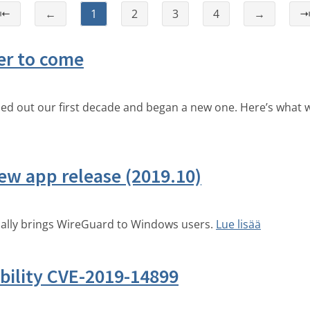
⇤
←
1
2
3
4
→
er to come
osed out our first decade and began a new one. Here’s wha
ew app release (2019.10)
inally brings WireGuard to Windows users.
Lue lisää
ability CVE-2019-14899