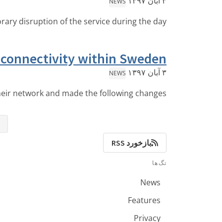
۳ آبان ۱۳۹۷
NEWS
ry disruption of the service during the day.
connectivity within Sweden
۳ آبان ۱۳۹۷
NEWS
eir network and made the following changes:
⇤
بازخورد RSS
تگ‌ها
News
Features
Privacy