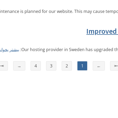
tenance is planned for our website. This may cause tempora
Improved 
یشتر بخوانید
Our hosting provider in Sweden has upgraded th
⇥
→
4
3
2
1
←