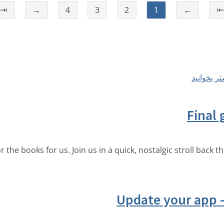
⇥
→
4
3
2
1
←
بیشتر بخوا
Final 
r the books for us. Join us in a quick, nostalgic stroll back
Update your app –