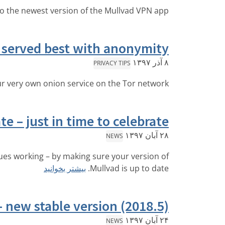
 the newest version of the Mullvad VPN app!
 served best with anonymity
۸ آذر ۱۳۹۷
PRIVACY TIPS
r very own onion service on the Tor network!
e – just in time to celebrate
۲۸ آبان ۱۳۹۷
NEWS
ues working – by making sure your version of
بیشتر بخوانید
Mullvad is up to date.
 new stable version (2018.5)
۲۴ آبان ۱۳۹۷
NEWS