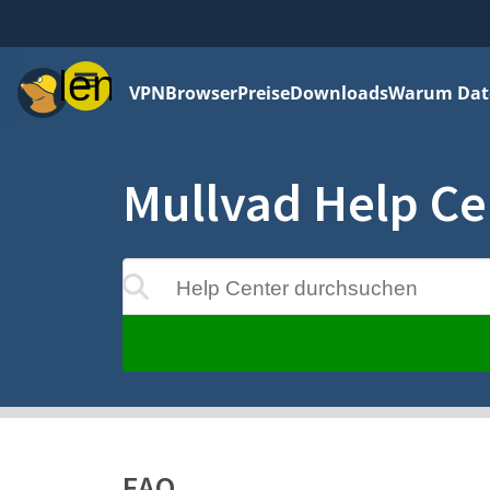
Menü
VPN
Browser
Preise
Downloads
Warum Date
Mullvad Help Ce
Help Center durchsuchen
rden während der Eingabe aktualisiert
FAQ