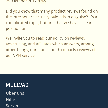
25. Oktober 2017
NEWS
Did you know that many product reviews found on
the Internet are actually paid ads in disguise? It's a
complicated topic, but one that we have a clear
position on.
We invite you to read our
policy on reviews,
advertising, and affiliates
which answers, among
other things, our stance on third-party reviews of
our VPN service.
MULLVAD
Über uns
Hilfe
Server