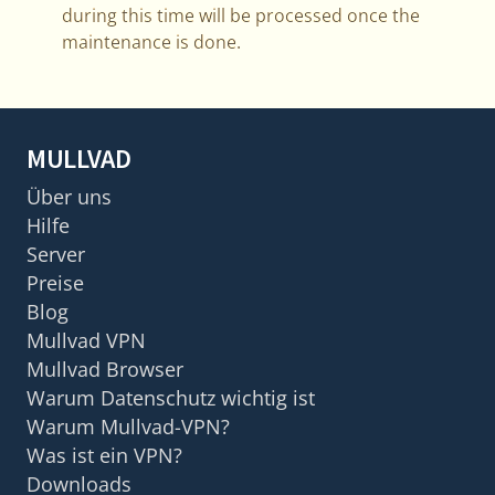
during this time will be processed once the
maintenance is done.
MULLVAD
Über uns
Hilfe
Server
Preise
Blog
Mullvad VPN
Mullvad Browser
Warum Datenschutz wichtig ist
Warum Mullvad-VPN?
Was ist ein VPN?
Downloads