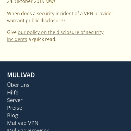
24. Oktober 2019
NEWS
When does a security incident of a VPN provider
warrant public disclosure?
Give
our policy on the disclosure of security
incidents
a quick read.
MULLVAD
Über uns
Hilfe
Server
Preise
Blog
Mullvad VPN
Mullvad Browser