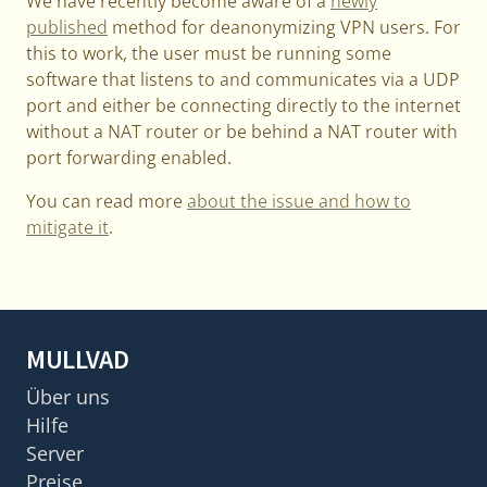
We have recently become aware of a
newly
published
method for deanonymizing VPN users. For
this to work, the user must be running some
software that listens to and communicates via a UDP
port and either be connecting directly to the internet
without a NAT router or be behind a NAT router with
port forwarding enabled.
You can read more
about the issue and how to
mitigate it
.
MULLVAD
Über uns
Hilfe
Server
Preise