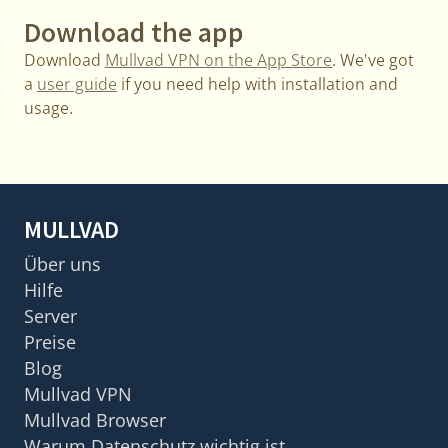
Download the app
Download
Mullvad VPN on the App Store
. We've got
a
user guide
if you need help with installation and
usage.
MULLVAD
Über uns
Hilfe
Server
Preise
Blog
Mullvad VPN
Mullvad Browser
Warum Datenschutz wichtig ist