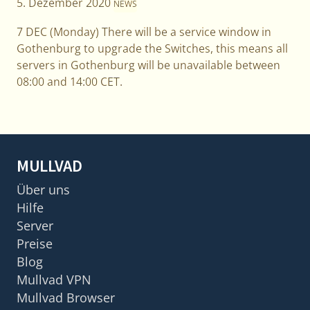
5. Dezember 2020
NEWS
7 DEC (Monday) There will be a service window in
Gothenburg to upgrade the Switches, this means all
servers in Gothenburg will be unavailable between
08:00 and 14:00 CET.
MULLVAD
Über uns
Hilfe
Server
Preise
Blog
Mullvad VPN
Mullvad Browser