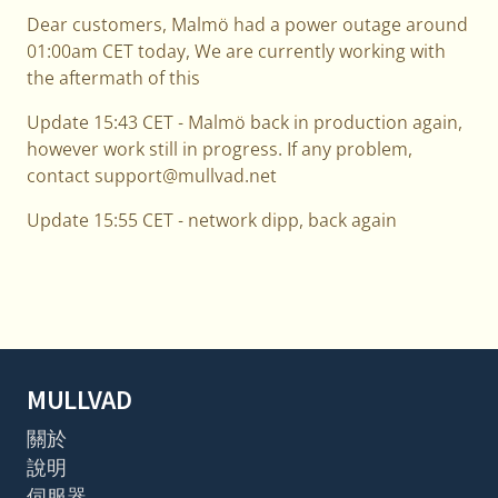
Dear customers, Malmö had a power outage around
01:00am CET today, We are currently working with
the aftermath of this
Update 15:43 CET - Malmö back in production again,
however work still in progress. If any problem,
contact support@mullvad.net
Update 15:55 CET - network dipp, back again
MULLVAD
關於
說明
伺服器