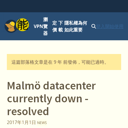
瀏
功能表
定
下
隱私權為何
VPN
覽
登入
開始使用
價
載
如此重要
器
這篇部落格文章是在 9 年 前發佈，可能已過時。
Malmö datacenter
currently down -
resolved
2017年1月1日
NEWS