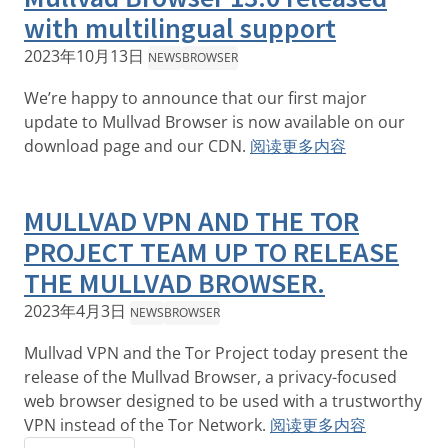
with multilingual support
2023年10月13日
NEWS
BROWSER
We’re happy to announce that our first major
update to Mullvad Browser is now available on our
download page and our CDN.
阅读更多内容
MULLVAD VPN AND THE TOR
PROJECT TEAM UP TO RELEASE
THE MULLVAD BROWSER.
2023年4月3日
NEWS
BROWSER
Mullvad VPN and the Tor Project today present the
release of the Mullvad Browser, a privacy-focused
web browser designed to be used with a trustworthy
VPN instead of the Tor Network.
阅读更多内容