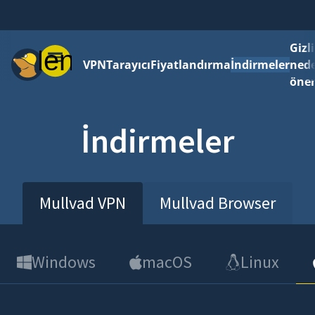
Gizli
Menü
VPN
Tarayıcı
Fiyatlandırma
İndirmeler
ned
önem
İndirmeler
Mullvad VPN
Mullvad Browser
Windows
macOS
Linux