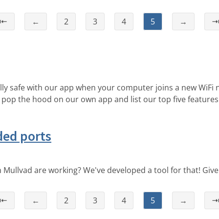
⇤
←
2
3
4
5
→
ally safe with our app when your computer joins a new WiFi 
 pop the hood on our own app and list our top five features
ded ports
 Mullvad are working? We've developed a tool for that! Give
⇤
←
2
3
4
5
→