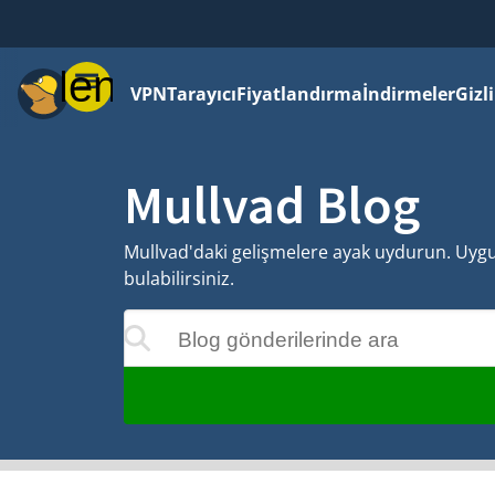
Menü
VPN
Tarayıcı
Fiyatlandırma
İndirmeler
Gizl
Mullvad Blog
Mullvad'daki gelişmelere ayak uydurun. Uygula
bulabilirsiniz.
Blog gönderilerinde ara
 siz yazdıkça güncellenecektir