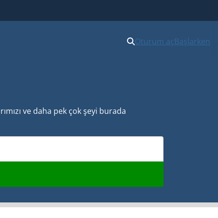
Oturum aç
Başlarken
larımızı ve daha pek çok şeyi burada