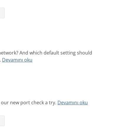
⇥
network? And which default setting should
.
Devamını oku
 our new port check a try.
Devamını oku
⇥