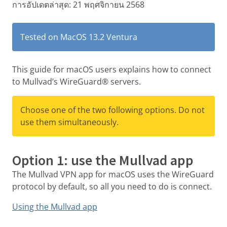
การอัปเดตล่าสุด:
21 พฤศจิกายน 2568
Tested on MacOS 13.2 Ventura
This guide for macOS users explains how to connect
to Mullvad’s WireGuard® servers.
Choose one of the two following options. Do not
use them simultaneously.
Option 1: use the Mullvad app
The Mullvad VPN app for macOS uses the WireGuard
protocol by default, so all you need to do is connect.
Using the Mullvad app