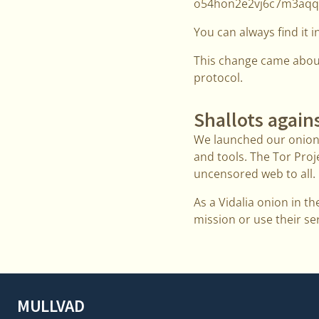
o54hon2e2vj6c7m3aqq
You can always find it i
This change came about
protocol.
Shallots again
We launched our onion 
and tools. The Tor Proje
uncensored web to all.
As a Vidalia onion in t
mission or use their se
MULLVAD