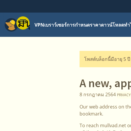
เมนู
VPN
เบราว์เซอร์
การกำหนดราคา
ดาวน์โหลด
ทำไ
โพสต์บล็อกนี้มีอายุ 5 ป
A new, ap
8 กรกฎาคม 2564
PRIVACY
Our web address on the
bookmark.
To reach mullvad.net o