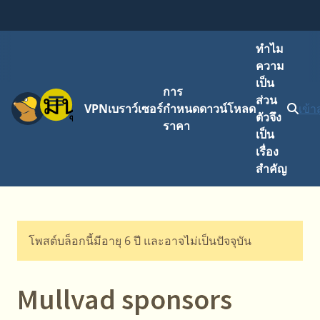
ทำไม
ความ
เป็น
การ
เมนู
ส่วน
VPN
เบราว์เซอร์
กำหนด
ดาวน์โหลด
เข้า
ตัวจึง
ราคา
เป็น
เรื่อง
สำคัญ
โพสต์บล็อกนี้มีอายุ 6 ปี และอาจไม่เป็นปัจจุบัน
Mullvad sponsors