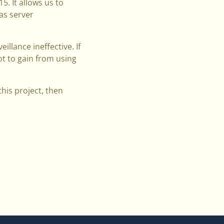
. It allows us to
as server
llance ineffective. If
ot to gain from using
his project, then