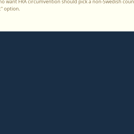
ho want FRA circumvention should pick a non-Swedish coun
c" option.