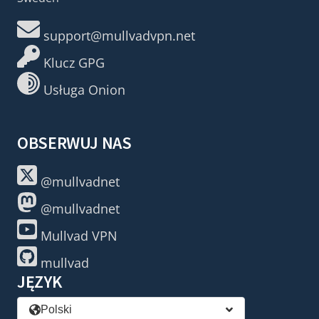
support@mullvadvpn.net
Klucz GPG
Usługa Onion
OBSERWUJ NAS
@mullvadnet
@mullvadnet
Mullvad VPN
mullvad
JĘZYK
Polski