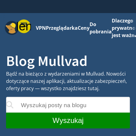
Dlaczego
Menu
Do
VPN
Przeglądarka
Ceny
prywatno
pobrania
jest ważn
Blog Mullvad
Bądź na bieżąco z wydarzeniami w Mullvad. Nowości
dotyczące naszej aplikacji, aktualizacje zabezpieczeń,
oferty pracy — wszystko znajdziesz tutaj.
Wyszukaj posty na blogu
wane w miarę wprowadzania
Wyszukaj