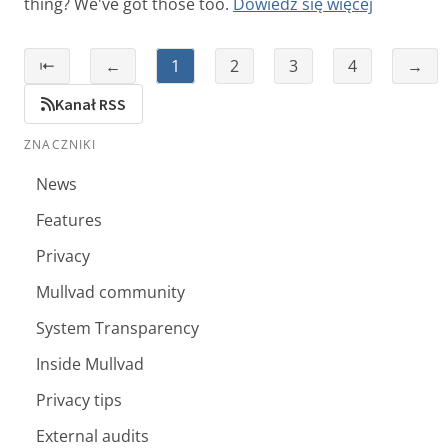
thing? We've got those too.
Dowiedz się więcej
⇤
←
1
2
3
4
→
Kanał RSS
ZNACZNIKI
News
Features
Privacy
Mullvad community
System Transparency
Inside Mullvad
Privacy tips
External audits