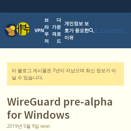
브
다
개인정보 보
메뉴
라
가
운
VPN
호가 중요한
로그인
시작하기
우
격
로
이유
저
드
이 블로그 게시물은 7년이 지났으며 최신 정보가 아
닐 수 있습니다.
WireGuard pre-alpha
for Windows
2019년 5월 9일
NEWS