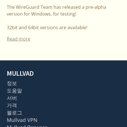
The WireGuard Team has released a pre-alpha
version for Windows, for testing!
32bit and 64bit versions are available!
Read more
MULLVAD
정보
도움말
서버
가격
블로그
Mullvad VPN