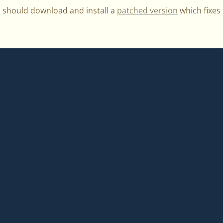
r should download and install a
patched version
which fixes