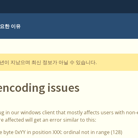
요한 이유
0년이 지났으며 최신 정보가 아닐 수 있습니다.
ncoding issues
g in our windows client that mostly affects users with non
affected will get an error similar to this:
e byte 0xYY in position XXX: ordinal not in range (128)