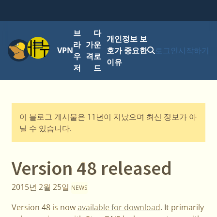
브
다
개인정보 보
메뉴
라
가
운
VPN
호가 중요한
로그인
시작하기
우
격
로
이유
저
드
이 블로그 게시물은 11년이 지났으며 최신 정보가 아
닐 수 있습니다.
Version 48 released
2015년 2월 25일
NEWS
Version 48 is now
available for download
. It primarily