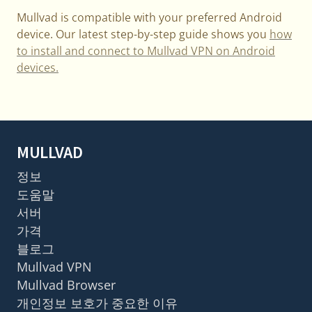
Mullvad is compatible with your preferred Android
device. Our latest step-by-step guide shows you
how
to install and connect to Mullvad VPN on Android
devices.
MULLVAD
정보
도움말
서버
가격
블로그
Mullvad VPN
Mullvad Browser
개인정보 보호가 중요한 이유