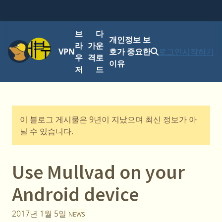
브
다
개인정보 보
메뉴
라
가
운
VPN
호가 중요한
로그인
시작하기
우
격
로
이유
저
드
이 블로그 게시물은 9년이 지났으며 최신 정보가 아
닐 수 있습니다.
Use Mullvad on your
Android device
2017년 1월 5일
NEWS