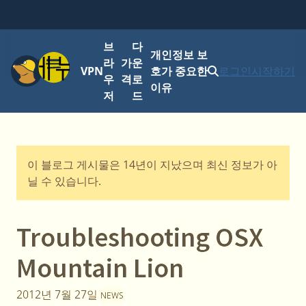
브
다
개인정보 보
메뉴
라
가
운
VPN
호가 중요한
로그인
시작하기
우
격
로
이유
저
드
이 블로그 게시물은 14년이 지났으며 최신 정보가 아
닐 수 있습니다.
Troubleshooting OSX
Mountain Lion
2012년 7월 27일
NEWS