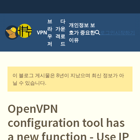
브
다
개인정보 보
메뉴
라
가
운
VPN
호가 중요한
로그인
시작하기
우
격
로
이유
저
드
이 블로그 게시물은 8년이 지났으며 최신 정보가 아
닐 수 있습니다.
OpenVPN
configuration tool has
a new function - Use IP