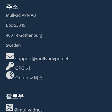
주소
Mullvad VPN AB
Box 53049
400 14 Gothenburg
Sweden
support@mullvadvpn.net
GPG 키
Onion 서비스
팔로우
@mullvadnet