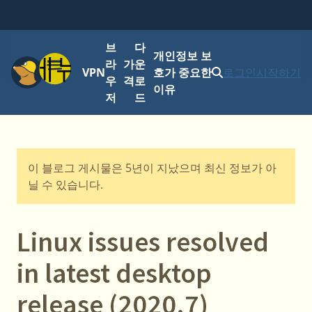
브
다
개인정보 보
메뉴
라
가
운
VPN
호가 중요한
로그인
시작하기
우
격
로
이유
저
드
이 블로그 게시물은 5년이 지났으며 최신 정보가 아
닐 수 있습니다.
Linux issues resolved
in latest desktop
release (2020.7)