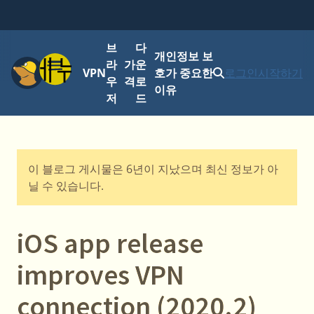
브
다
개인정보 보
메뉴
라
가
운
VPN
호가 중요한
로그인
시작하기
우
격
로
이유
저
드
이 블로그 게시물은 6년이 지났으며 최신 정보가 아
닐 수 있습니다.
iOS app release
improves VPN
connection (2020.2)