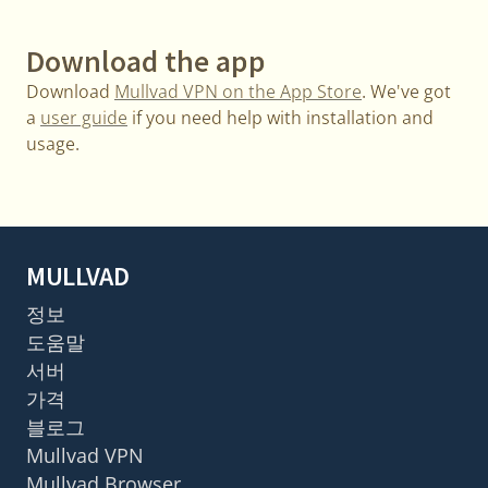
Download the app
Download
Mullvad VPN on the App Store
. We've got
a
user guide
if you need help with installation and
usage.
MULLVAD
정보
도움말
서버
가격
블로그
Mullvad VPN
Mullvad Browser