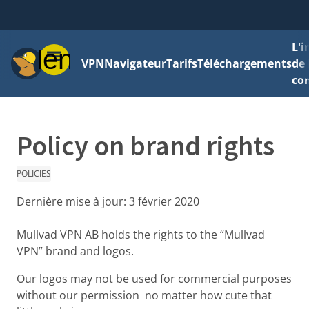
L'
Menu
VPN
Navigateur
Tarifs
Téléchargements
de 
con
Policy on brand rights
POLICIES
Dernière mise à jour:
3 février 2020
Mullvad VPN AB holds the rights to the “Mullvad
VPN” brand and logos.
Our logos may not be used for commercial purposes
without our permission no matter how cute that