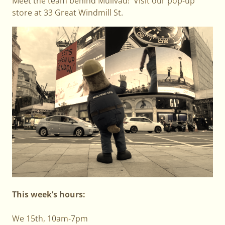
Meet the team behind Mullvad! Visit our pop-up
store at 33 Great Windmill St.
This week’s hours:
We 15th, 10am-7pm