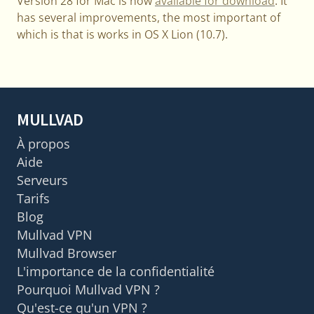
Version 28 for Mac is now
available for download
. It
has several improvements, the most important of
which is that is works in OS X Lion (10.7).
MULLVAD
À propos
Aide
Serveurs
Tarifs
Blog
Mullvad VPN
Mullvad Browser
L'importance de la confidentialité
Pourquoi Mullvad VPN ?
Qu'est-ce qu'un VPN ?