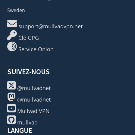
Sweden
support@mullvadvpn.net
Clé GPG
Service Onion
SUIVEZ-NOUS
@mullvadnet
@mullvadnet
Mullvad VPN
mullvad
LANGUE