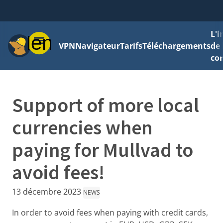
L'
Menu
VPN
Navigateur
Tarifs
Téléchargements
de 
con
Support of more local
currencies when
paying for Mullvad to
avoid fees!
13 décembre 2023
NEWS
In order to avoid fees when paying with credit cards,