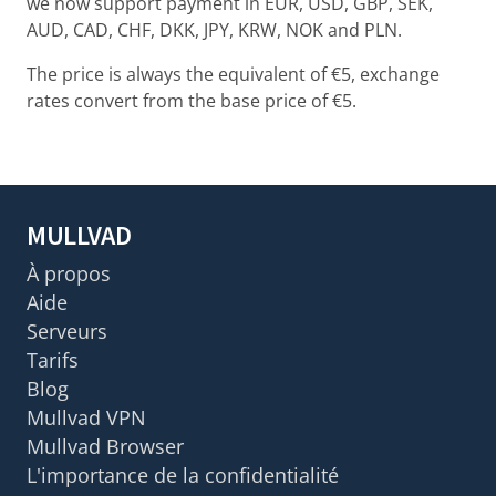
we now support payment in EUR, USD, GBP, SEK,
AUD, CAD, CHF, DKK, JPY, KRW, NOK and PLN.
The price is always the equivalent of €5, exchange
rates convert from the base price of €5.
MULLVAD
À propos
Aide
Serveurs
Tarifs
Blog
Mullvad VPN
Mullvad Browser
L'importance de la confidentialité