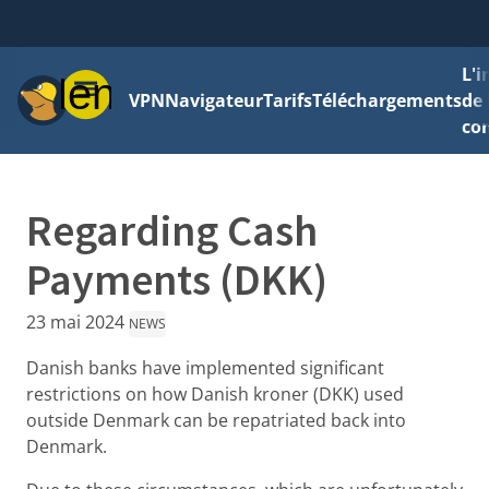
L'
Menu
VPN
Navigateur
Tarifs
Téléchargements
de 
con
Regarding Cash
Payments (DKK)
23 mai 2024
NEWS
Danish banks have implemented significant
restrictions on how Danish kroner (DKK) used
outside Denmark can be repatriated back into
Denmark.