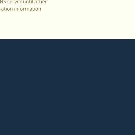
NS server until other
ration information