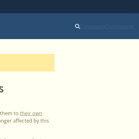
Connexion
Commencer
s
 them to
their own
onger affected by this