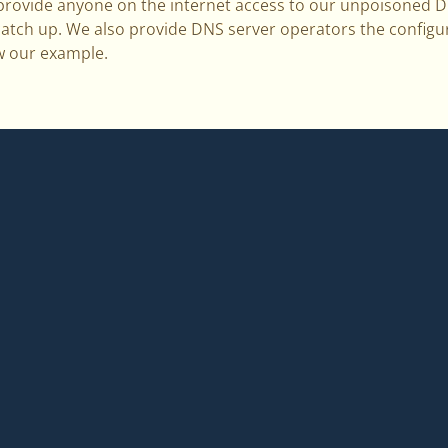
 provide anyone on the internet access to our unpoisoned D
atch up. We also provide DNS server operators the configu
ow our example.