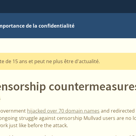
mportance de la confidentialité
te de 15 ans et peut ne plus être d'actualité.
nsorship countermeasure
S
 government
hijacked over 70 domain names
and redirected
 ongoing struggle against censorship Mullvad users are no l
rk just like before the attack.