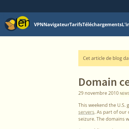
Menu
VPN
Navigateur
Tarifs
Téléchargements
L'i
Cet article de blog da
Domain ce
29 novembre 2010
NEW
This weekend the U.S.
servers
. As part of our
seizure. The domains wo