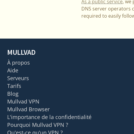
As a public service
, we
DNS server operators c
required to easily foll
MULLVAD
À propos
Aide
Serveurs
Tarifs
Blog
Mullvad VPN
Mullvad Browser
L'importance de la confidentialité
Pourquoi Mullvad VPN ?
Qu'est-ce qu'un VPN ?