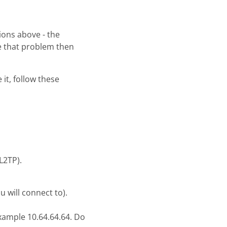
ons above - the
ave that problem then
it, follow these
L2TP).
 will connect to).
xample 10.64.64.64. Do