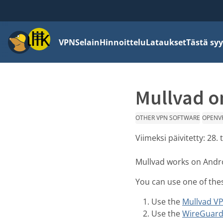
Valikko
VPN
Selain
Hinnoittelu
Lataukset
Tästä syy
Mullvad o
OTHER VPN SOFTWARE
OPENV
Viimeksi päivitetty:
28.
Mullvad works on Andr
You can use one of the
Use the
Mullvad V
Use the
WireGuard