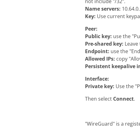
not include "/32".
Name servers:
10.64.0
Key:
Use current keypa
Peer:
Public key:
use the "Pu
Pre-shared key:
Leave 
Endpoint:
use the "End
Allowed IPs:
copy "Allo
Persistent keepalive i
Interface:
Private key:
Use the "P
Then select
Connect
.
"WireGuard" is a regist