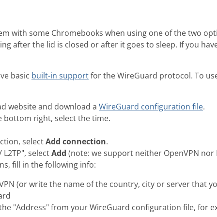
lem with some Chromebooks when using one of the two opti
g after the lid is closed or after it goes to sleep. If you h
ve basic
built-in support
for the WireGuard protocol. To use 
vad website and download a
WireGuard configuration file
.
 bottom right, select the time.
ction, select
Add connection
.
 L2TP", select
Add
(note: we support neither OpenVPN nor 
, fill in the following info:
PN (or write the name of the country, city or server that you
ard
he "Address" from your WireGuard configuration file, for e