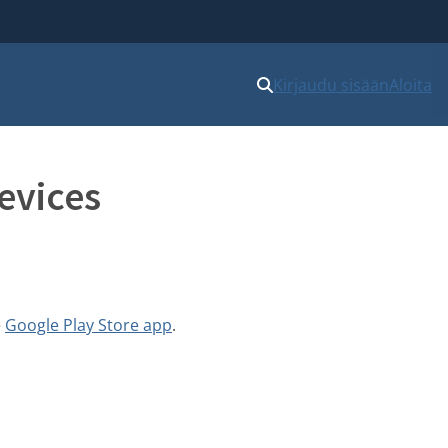
Kirjaudu sisään
Aloita
evices
e
Google Play Store app
.