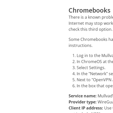
Chromebooks
There is a known prob
Internet may stop workin
check this third option.
Some Chromebooks ha
instructions.
Log in to the Mull
In ChromeOS at the
Select Settings.
In the "Network" se
Next to "OpenVPN /
In the box that opens
Service name:
MullvadV
Provider type:
WireGu
Client IP address:
Use t