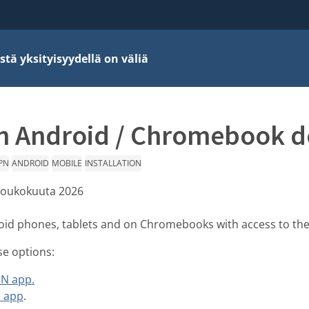
stä yksityisyydellä on väliä
n Android / Chromebook d
PN
ANDROID
MOBILE
INSTALLATION
 toukokuuta 2026
oid phones, tablets and on Chromebooks with access to th
se options:
PN app.
 app
.