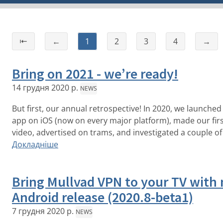
⇤
←
1
2
3
4
→
Bring on 2021 - we’re ready!
14 грудня 2020 р.
NEWS
But first, our annual retrospective! In 2020, we launched
app on iOS (now on every major platform), made our fir
video, advertised on trams, and investigated a couple of
Докладніше
Bring Mullvad VPN to your TV with
Android release (2020.8-beta1)
7 грудня 2020 р.
NEWS