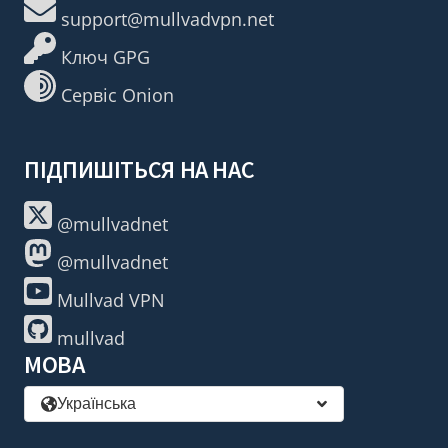
support@mullvadvpn.net
Ключ GPG
Сервіс Onion
ПІДПИШІТЬСЯ НА НАС
@mullvadnet
@mullvadnet
Mullvad VPN
mullvad
МОВА
Українська