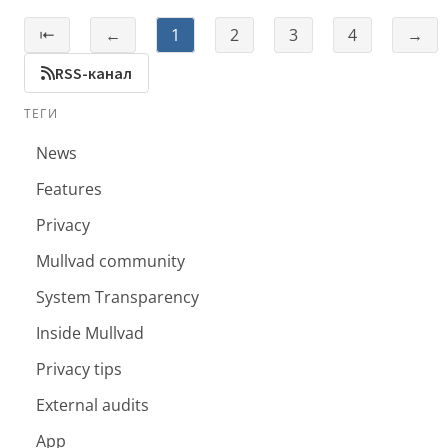
⇤
←
1
2
3
4
→
RSS-канал
ТЕГИ
News
Features
Privacy
Mullvad community
System Transparency
Inside Mullvad
Privacy tips
External audits
App