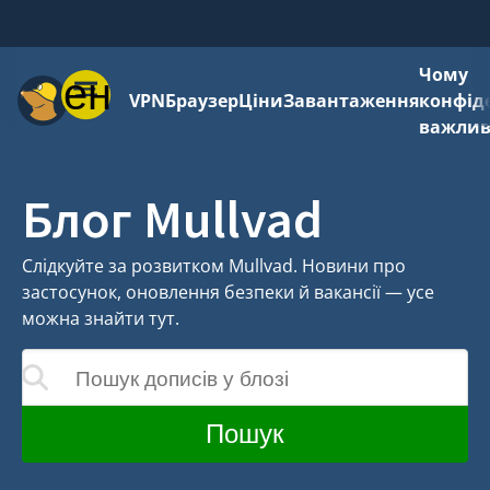
Чому
Меню
VPN
Браузер
Ціни
Завантаження
конфід
важли
Блог Mullvad
Слідкуйте за розвитком Mullvad. Новини про
застосунок, оновлення безпеки й вакансії — усе
можна знайти тут.
Пошук дописів у блозі
муться в процесі введення
Пошук