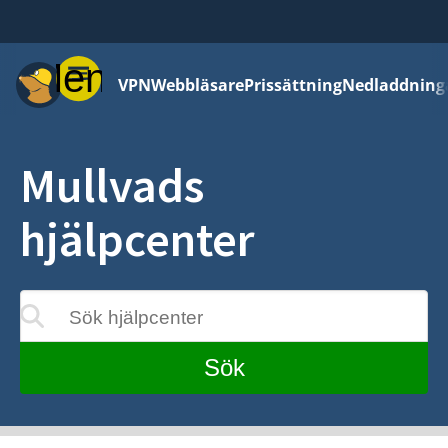
Meny
VPN
Webbläsare
Prissättning
Nedladdning
Mullvads
hjälpcenter
Sök hjälpcenter
eras medan du skriver
Sök