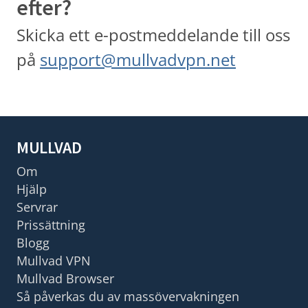
efter?
Skicka ett e-postmeddelande till oss
på
support@mullvadvpn.net
MULLVAD
Om
Hjälp
Servrar
Prissättning
Blogg
Mullvad VPN
Mullvad Browser
Så påverkas du av massövervakningen