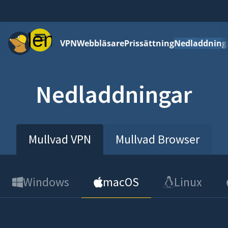
Meny
VPN
Webbläsare
Prissättning
Nedladdning
Nedladdningar
Mullvad VPN
Mullvad Browser
Windows
macOS
Linux