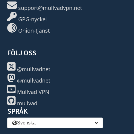
support@mullvadvpn.net
GPG-nyckel
Onion-tjänst
FÖLJ OSS
@mullvadnet
@mullvadnet
Mullvad VPN
mullvad
SPRÅK
Svenska