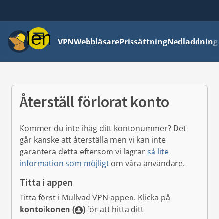
Meny
VPN
Webbläsare
Prissättning
Nedladdning
Återställ förlorat konto
Kommer du inte ihåg ditt kontonummer? Det
går kanske att återställa men vi kan inte
garantera detta eftersom vi lagrar
så lite
information som möjligt
om våra användare.
Titta i appen
Titta först i Mullvad VPN-appen.
Klicka på
kontoikonen (
)
för att hitta ditt