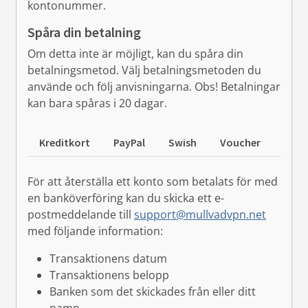
kontonummer.
Spåra din betalning
Om detta inte är möjligt, kan du spåra din
betalningsmetod. Välj betalningsmetoden du
använde och följ anvisningarna. Obs! Betalningar
kan bara spåras i 20 dagar.
Kreditkort
PayPal
Swish
Voucher
Kont
För att återställa ett konto som betalats för med
en banköverföring kan du skicka ett e-
postmeddelande till
support@mullvadvpn.net
med följande information:
Transaktionens datum
Transaktionens belopp
Banken som det skickades från eller ditt