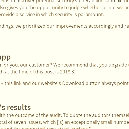
ps to discover potential security vulnerabilities and fix the
 also gives you the opportunity to judge whether or not we ar
ovide a service in which security is paramount.
findings, we prioritized our improvements accordingly and r
app
 for you, our customer? We recommend that you upgrade to
h at the time of this post is 2018.3.
– this link and our website's Download button always point 
's results
th the outcome of the audit. To quote the auditors themsel
tal of seven issues, which [is] an exceptionally small numb
re and the connected, vast attack surface."