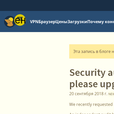
Меню
VPN
Браузер
Цены
Загрузки
Почему кон
Эта запись в блоге 
Security 
please up
20 сентября 2018 г.
NE
We recently requested 