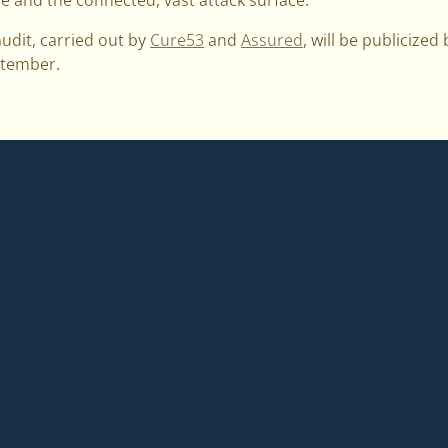
audit, carried out by
Cure53
and
Assured
, will be publicize
ptember.