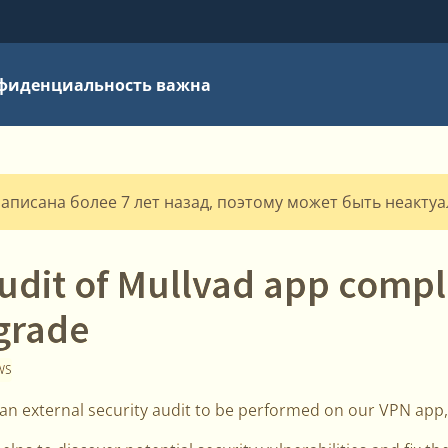
фиденциальность важна
написана более 7 лет назад, поэтому может быть неакту
audit of Mullvad app compl
grade
WS
an external security audit to be performed on our VPN app,