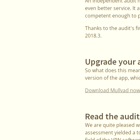
An independent audit hel
even better service. It
competent enough to pr
Thanks to the audit's 
2018.3.
Upgrade your 
So what does this mean
version of the app, whic
Download Mullvad now
Read the audit
We are quite pleased wi
assessment yielded a to
field of the VPN softwa