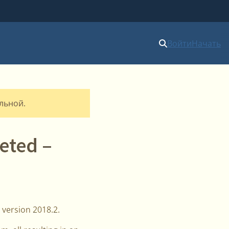
Войти
Начать
альной.
eted –
 version 2018.2.