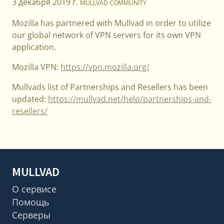
3 декабря 2019 г.
MULLVAD COMMUNITY
Mozilla has partnered with Mullvad in order to utilize
our global network of VPN servers for its own VPN
application.
Mozilla VPN:
https://vpn.mozilla.org/
Mullvads list of Partnerships and Resellers has been
updated:
https://mullvad.net/help/partnerships-and-
resellers/
MULLVAD
О сервисе
Помощь
Серверы