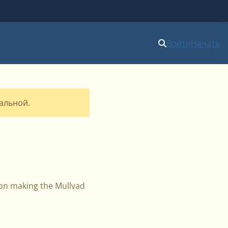
Войти
Начать
уальной.
on making the Mullvad