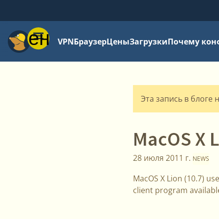
Меню
VPN
Браузер
Цены
Загрузки
Почему кон
Эта запись в блоге 
MacOS X L
28 июля 2011 г.
NEWS
MacOS X Lion (10.7) us
client program availabl