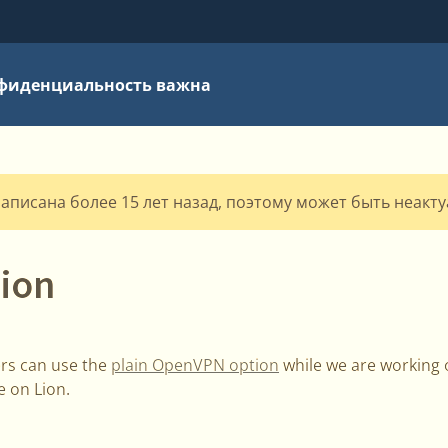
фиденциальность важна
написана более 15 лет назад, поэтому может быть неакт
ion
ers can use the
plain OpenVPN option
while we are working 
e on Lion.