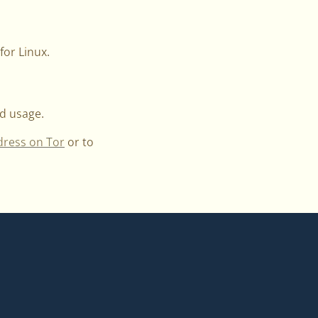
for Linux.
nd usage.
dress on Tor
or to