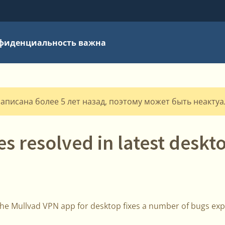
фиденциальность важна
написана более 5 лет назад, поэтому может быть неакту
es resolved in latest deskt
the Mullvad VPN app for desktop fixes a number of bugs exp