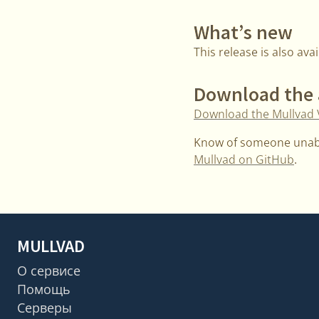
What’s new
This release is also av
Download the
Download the Mullvad
Know of someone unabl
Mullvad on GitHub
.
MULLVAD
О сервисе
Помощь
Серверы