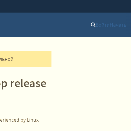
Войти
Начать
альной.
op release
erienced by Linux