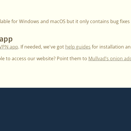
ailable for Windows and macOS but it only contains bug fixes 
 app
 VPN app
. If needed, we've got
help guides
for installation a
e to access our website? Point them to
Mullvad’s onion ad