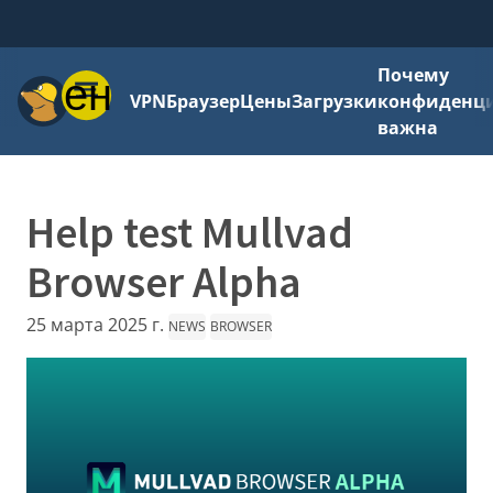
Почему
Меню
VPN
Браузер
Цены
Загрузки
конфиденци
важна
Help test Mullvad
Browser Alpha
25 марта 2025 г.
NEWS
BROWSER