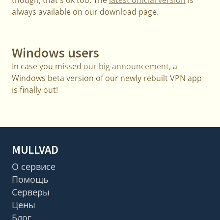
always available on our download page.
Windows users
In case you missed
our big announcement
, a
Windows beta version of our newly rebuilt VPN app
is finally out!
MULLVAD
О сервисе
Помощь
Серверы
Цены
Блог